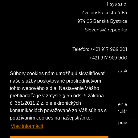
I-sys s.r.o.
Zvolenská cesta 4164
974 05 Banská Bystrica
Slovenská republika
Telefón:
+421 917 989 201
+421 917 969 900
E-mail:
i-sys@i-sys.sk
Súbory cookies nám umožňujú skvalitňovať
naše služby poskytované prostredníctvom
tohto webového sídla. Nastavenie Vášho
prehliadača je v zmysle § 55 ods. 5 zákona
č. 351/2011 Z.z. o elektronických
Podmienky ochrany súkromia
|
Informačné poučenie
komunikáciách považované za Váš súhlas s
– Kontaktný formulár
používaním cookies na našej stránke.
Cookies
|
Formulár pre uplatnenie GDPR práv
Viac informácií