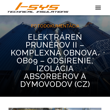
FOTODOKUMENTÁCIA
ELEKTRÁREŇ
PRUNÉŘOV II –
KOMPLEXNÁ OBNOVA.
OB09 – ODSÍRENIE,
IZOLÁCIA
ABSORBÉROV A
DYMOVODOV (CZ)