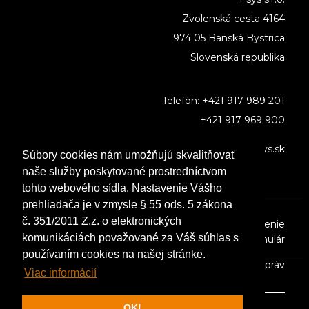
Zvolenská cesta 4164
974 05 Banská Bystrica
Slovenská republika
Telefón:
+421 917 989 201
+421 917 969 900
E-mail:
i-sys@i-sys.sk
Súbory cookies nám umožňujú skvalitňovať
naše služby poskytované prostredníctvom
tohto webového sídla. Nastavenie Vášho
prehliadača je v zmysle § 55 ods. 5 zákona
č. 351/2011 Z.z. o elektronických
Podmienky ochrany súkromia
|
Informačné poučenie
komunikáciách považované za Váš súhlas s
– Kontaktný formulár
používaním cookies na našej stránke.
Cookies
|
Formulár pre uplatnenie GDPR práv
Viac informácií
OK!